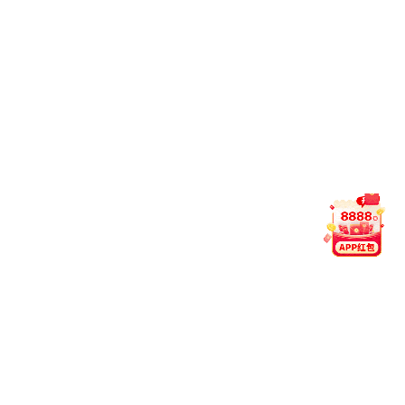
4、未来展望与目标设定
最后，我们来展望一下热刺未来的发展方向及目标设
定。在经历了一段低谷之后，现在是时候重新振作起
来，与其他竞争对手争夺生存空间。从目前来看，只
要保持良好的状态，加上合理运用阵容深度，一个安
全区的位置并非遥不可及。
对于球队管理层来说，需要认真分析现阶段存在的问
题，并及时作出调整。如果有必要，可以考虑引入一
些新援来进一步巩固阵容深度，让每位球员都有充分
竞争机会。而教练组则必须密切关注每位选手状态，
以便及时做出轮换调整，提高整体表现水平。
与此同时，在心理辅导方面，也不能掉以轻心。毕竟
经历艰难时期后，每个运动员都可能面临心理压力，