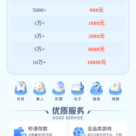
1、罗梅罗的回归意义
首先，罗梅罗作为一名顶级后卫，他的回归对于热刺
队来说至关重要。众所周知，在足球比赛中，防守是
取得胜利的重要基础。由于之前阵容不整，球队在防
守端频频出现失误，这直接影响到了整体战绩。现
在，随着罗梅罗重新加入球队，不仅可以提升后防线
的稳定性，还能有效减少失球，为进攻端创造更多机
会。
其次，经过一段时间的养伤与调整，罗梅罗不仅身体
状况恢复良好，而且心理状态也相对积极。他深知此
次保级战的重要性，因此会更加专注于每一场比赛。
这种强烈的求胜欲望与责任感，将激励身边的小伙伴
们共同奋战，有助于凝聚团队士气。