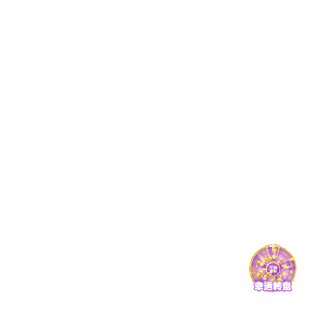
激励，更加努力训练和备战。这种良性的竞技氛围有
助于降低压力，使得年轻球员敢于尝试新的打法，从
而释放他们的潜能。在即将面对强敌时，这种正面的
影响尤为显著。
同时，对于支持者和球迷而言，他们也期待看到自己
的明星选手重返绿茵场，为球队拼搏奋斗。当看到自
己喜爱的球员再次披挂上阵时，会产生极大的情感共
鸣，从而提升整个主场氛围。这样的支持无形中成为
了球队取胜的一股力量。
3、战术调整与适应期
谈到具体战术方面，可以说，随着罗梅罗回归，热刺
在排兵布阵上有了更多选择空间。他能够打通多个位
置，使得教练可以根据不同对手选择合适策略。例