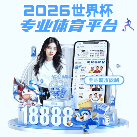
立即注册
天博官网
带您畅享全球体育盛
事
专业平台，数据精准，
高清直播
覆盖热门体育项
目。
聚焦足球、篮球、电竞等赛事，
每日内容实时更
新
。
极速访问
下载APP