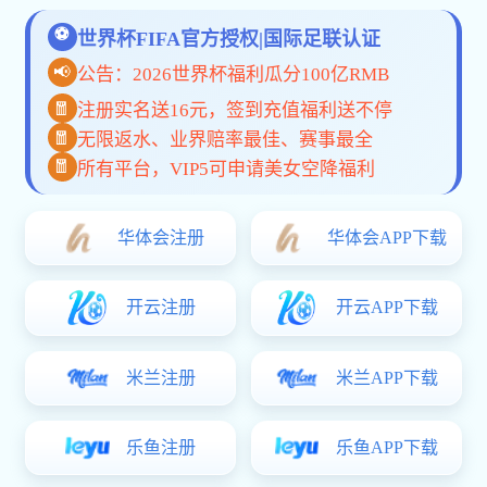
2. 我们收集的信息
为提供更加完整的赛事体验与功能服务，我们可能会收集：
基础信息：如手机号码、头像、注册时间、区域偏好等
设备参数：设备型号、系统版本、IP 地址、唯一标识符等
使用行为：访问记录、浏览习惯、互动偏好等
位置信息：经您授权后所获取的定位信息
3. 信息收集方式
信息的收集主要通过以下方式完成：
您主动提供的信息：如注册、参与评论、反馈等操作行为
系统自动记录的信息：包括访问日志、设备识别等
您授权接入的第三方信息：如社交平台快捷登录数据