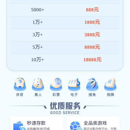
6. 信息存储与保护
所有信息将安全地存储在中国境内服务器，并采取技术手段如加
密传输、权限控制、防火墙等保障数据安全。我们尽最大努力防
止数据泄露与滥用。
7. 用户的权利
您有权对所提交的信息进行以下管理：
查看、更改或删除已提交的信息
随时注销您的账号
撤回某些授权权限，如关闭定位服务
相关操作可在“设置”页面中完成，或通过联系客服协助处理。