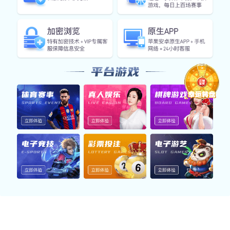
8. 未成年人保护
本平台主要面向成年用户，未满14岁的用户请在监护人陪同下使
用。我们不会主动获取未成年人信息，如有收集将立即处理并删
除相关数据。
9. 政策更新说明
为保障服务与合规性，本隐私政策将不定期更新。重要内容调整
将通过应用弹窗或页面公告告知用户，请及时关注变更。
10. 联系我们
若您在使用过程中对本政策有任何疑问、建议或意见，欢迎通过
以下方式与我们联系：
邮箱：support@paintbinzhou.com